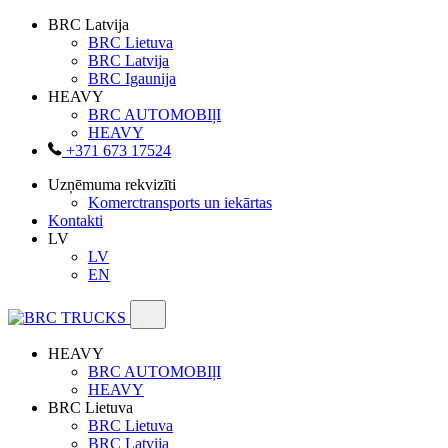
BRC Latvija
BRC Lietuva
BRC Latvija
BRC Igaunija
HEAVY
BRC AUTOMOBIļI
HEAVY
+371 673 17524
Uzņēmuma rekvizīti
Komerctransports un iekārtas
Kontakti
LV
LV
EN
HEAVY
BRC AUTOMOBIļI
HEAVY
BRC Lietuva
BRC Lietuva
BRC Latvija