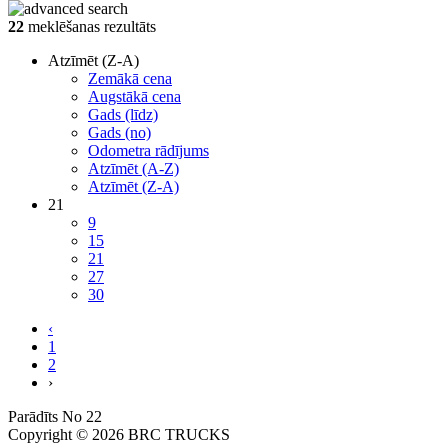
22
meklēšanas rezultāts
Atzīmēt (Z-A)
Zemākā cena
Augstākā cena
Gads (līdz)
Gads (no)
Odometra rādījums
Atzīmēt (A-Z)
Atzīmēt (Z-A)
21
9
15
21
27
30
‹
1
2
›
Parādīts No 22
Copyright © 2026 BRC TRUCKS