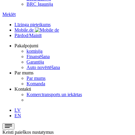
BRC Igaunija
Meklēt
Līzinga pieteikums
Mobile.de
Pārdod/Mainīt
Pakalpojumi
komisija
Finansēšana
Garantija
Auto novērtēšana
Par mums
Par mums
Komanda
Kontakti
Komerctransports un iekārtas
LV
EN
Keisti paieškos nustatymus